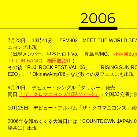
2006
7月23日 13時41分 「FM802 MEET THE WORLD B
ニヨンズ出現
（出現メンバー、甲本ヒロトVo. 真島昌利G.
小林勝B.(ni
T CLUB BAND)
桐田勝治Dr.
)
その後「FUJI ROCK FESTIVAL '06」、 「RISING SUN ROC
EZO」、「OkinawAmp'06」など数々の夏フェスにも出現
9月20日 デビュー・シングル「タリホー」発売
同日
「ザ・クロマニヨンズ出現ツアー!!」
（全国33公演）
10月25日 デビュー・アルバム「ザ・クロマニヨンズ」発
2006年を締めくくる大晦日には「COUNTDOWN JAPAN 
場共に）出現